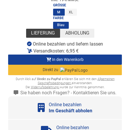
GRÖSSE
(ausgewählt)
M
XL
FARBE
(ausgewählt)
Blau
LIEFERUNG
ABHOLUNG
Online bezahlen und liefern lassen
Versandkosten:
6,95
€
In den Warenkorb
Direkt zu
Durch klick auf
Direkt zu PayPal
erklären Sie sich mit den
Allgemeinen
Geschäftsbedingungen
einverstanden.
Die
Widerrufsbelehrung
wurde zur Kenntnis genommen.
Sie haben noch Fragen? - Kontaktieren Sie uns.
Online bezahlen
Im Geschäft abholen
Online bezahlen