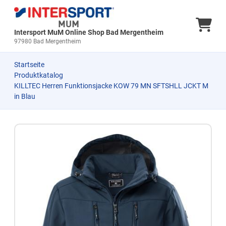
Ware
Intersport MuM Online Shop Bad Mergentheim
97980 Bad Mergentheim
Startseite
Produktkatalog
KILLTEC Herren Funktionsjacke KOW 79 MN SFTSHLL JCKT M
in Blau
Zum Produkt springen
Zur Produktbeschreibung springen