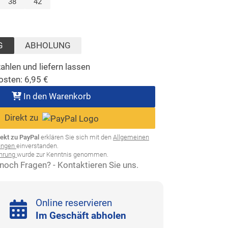
lt)
38
42
ählt)
G
ABHOLUNG
ahlen und liefern lassen
osten:
6,95
€
In den Warenkorb
Direkt zu
rekt zu PayPal
erklären Sie sich mit den
Allgemeinen
ungen
einverstanden.
ehrung
wurde zur Kenntnis genommen.
noch Fragen? - Kontaktieren Sie uns.
Online reservieren
Im Geschäft abholen