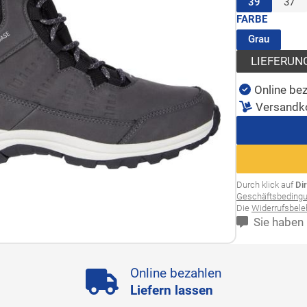
(ausgewäh
39
37
FARBE
(ausgew
Grau
LIEFERUN
Online bez
Versandk
Durch klick auf
Di
Geschäftsbeding
Die
Widerrufsbel
Sie haben 
Online bezahlen
Liefern lassen