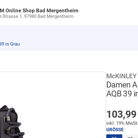
uM Online Shop Bad Mergentheim
Strasse 1,
97980 Bad Mergentheim
9 in Grau
McKINLEY
Damen Ap
AQB 39 i
AUF LA
Sonder
103,9
inkl. 19% MwSt
GRÖSSE