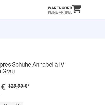
Warenkorb an
WARENKORB
KEINE ARTIKEL
res Schuhe Annabella IV
n Grau
GER
preis
9
€
Regulärer Preis
129,99
€
*
.