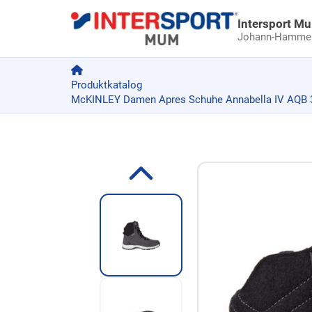
Intersport M
Johann-Hammer-
Produktkatalog
McKINLEY Damen Apres Schuhe Annabella IV AQB 3
Zum Produkt springen
Zur Produktbeschreibung springen