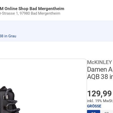
uM Online Shop Bad Mergentheim
Strasse 1,
97980 Bad Mergentheim
8 in Grau
McKINLEY
Damen Ap
AQB 38 i
AUF LA
129,9
inkl. 19% MwSt
GRÖSSE