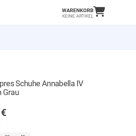
Warenkorb an
WARENKORB
KEINE ARTIKEL
res Schuhe Annabella IV
n Grau
GER
9
€
.