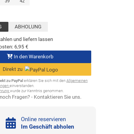
lt)
39
42
ählt)
G
ABHOLUNG
ahlen und liefern lassen
osten:
6,95
€
In den Warenkorb
Direkt zu
rekt zu PayPal
erklären Sie sich mit den
Allgemeinen
ungen
einverstanden.
ehrung
wurde zur Kenntnis genommen.
noch Fragen? - Kontaktieren Sie uns.
Online reservieren
Im Geschäft abholen