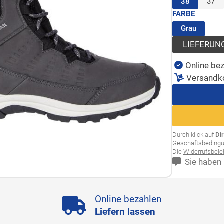
(ausgewäh
38
37
FARBE
(ausgew
Grau
LIEFERUN
Online bez
Versandk
Durch klick auf
Di
Geschäftsbeding
Die
Widerrufsbel
Sie haben 
Online bezahlen
Liefern lassen