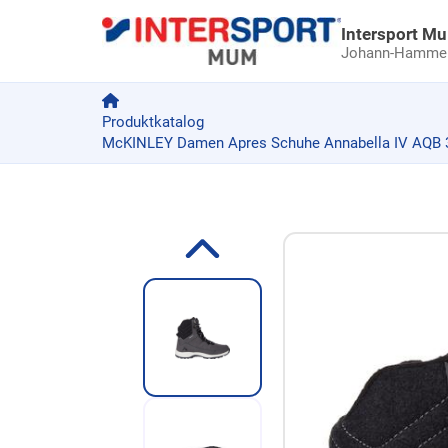
Intersport M
Johann-Hammer-
Produktkatalog
McKINLEY Damen Apres Schuhe Annabella IV AQB 3
Zum Produkt springen
Zur Produktbeschreibung springen