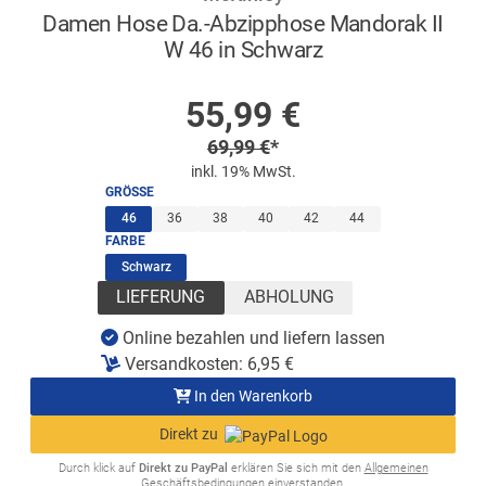
Damen Hose Da.-Abzipphose Mandorak II
W 46 in Schwarz
AUF LAGER
Sonderpreis
55,99
€
Regulärer Preis
69,99
€
*
inkl. 19% MwSt.
GRÖSSE
(ausgewählt)
46
36
38
40
42
44
FARBE
(ausgewählt)
Schwarz
LIEFERUNG
ABHOLUNG
Online bezahlen und liefern lassen
Versandkosten:
6,95
€
In den Warenkorb
Direkt zu
Durch klick auf
Direkt zu PayPal
erklären Sie sich mit den
Allgemeinen
Geschäftsbedingungen
einverstanden.