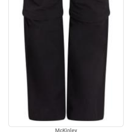
McKinley