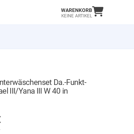
Warenkorb an
WARENKORB
KEINE ARTIKEL
terwäschenset Da.-Funkt-
el III/Yana III W 40 in
GER
€
.