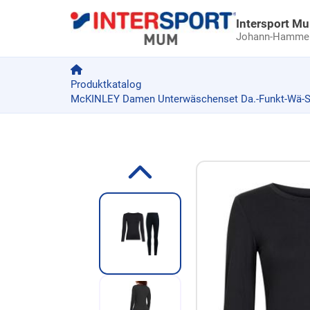
Intersport M
Johann-Hammer-
Produktkatalog
McKINLEY Damen Unterwäschenset Da.-Funkt-Wä-Set 
Zum Produkt springen
Zur Produktbeschreibung springen