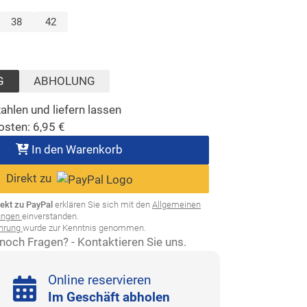
lt)
38
42
sgewählt)
G
ABHOLUNG
ahlen und liefern lassen
osten:
6,95
€
In den Warenkorb
Direkt zu
rekt zu PayPal
erklären Sie sich mit den
Allgemeinen
ungen
einverstanden.
ehrung
wurde zur Kenntnis genommen.
noch Fragen? - Kontaktieren Sie uns.
Online reservieren
Im Geschäft abholen