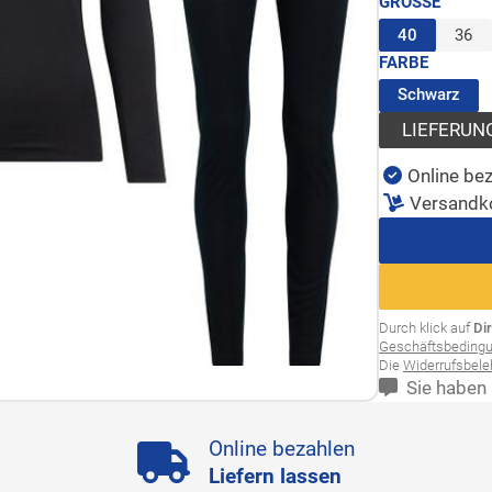
GRÖSSE
(ausgewäh
40
36
FARBE
(au
Schwarz
LIEFERUN
Online bez
Versandk
Durch klick auf
Di
Geschäftsbeding
Die
Widerrufsbel
Sie haben 
Online bezahlen
Liefern lassen