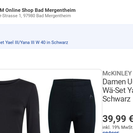
uM Online Shop Bad Mergentheim
Strasse 1,
97980 Bad Mergentheim
Yael III/Yana III W 40 in Schwarz
McKINLEY
Damen Un
Wä-Set Ya
Schwarz
AUF LA
39,99
inkl. 19% MwSt