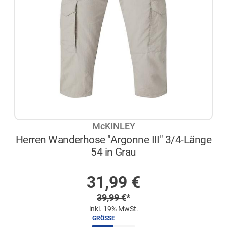
McKINLEY
Herren Wanderhose "Argonne III" 3/4-Länge
54 in Grau
AUF LAGER
Sonderpreis
31,99
€
Regulärer Preis
39,99
€
*
inkl. 19% MwSt.
GRÖSSE