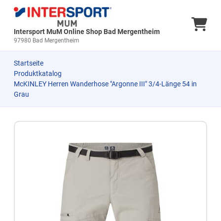
Ware
Intersport MuM Online Shop Bad Mergentheim
97980 Bad Mergentheim
Startseite
Produktkatalog
McKINLEY Herren Wanderhose "Argonne III" 3/4-Länge 54 in
Grau
Zum Produkt springen
Zur Produktbeschreibung springen