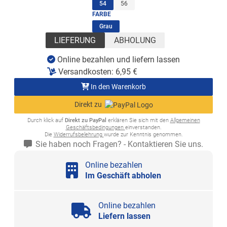
(ausgewählt)
54
56
FARBE
(ausgewählt)
Grau
LIEFERUNG
ABHOLUNG
Online bezahlen und liefern lassen
Versandkosten:
6,95
€
In den Warenkorb
Direkt zu
Durch klick auf
Direkt zu PayPal
erklären Sie sich mit den
Allgemeinen
Geschäftsbedingungen
einverstanden.
Die
Widerrufsbelehrung
wurde zur Kenntnis genommen.
Sie haben noch Fragen? - Kontaktieren Sie uns.
Online bezahlen
Im Geschäft abholen
Online bezahlen
Liefern lassen