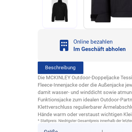
Online bezahlen
Im Geschäft abholen
Beschreibung
Die MCKINLEY Outdoor-Doppeljacke Tessi 3:
Fleece-Innenjacke oder die Außenjacke je
damit wasser- und winddicht sowie atmung
Funktionsjacke zum idealen Outdoor-Partne
Klettverschluss regulierbarer Ärmelabschl
Hände warm oder verstaust wichtigen Kle
* Stattpreis: Niedrigster Gesamtpreis innerhalb der let
Größe
L