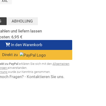
t)
XXL
sgewählt)
G
ABHOLUNG
ahlen und liefern lassen
osten:
6,95
€
In den Warenkorb
Direkt zu
rekt zu PayPal
erklären Sie sich mit den
Allgemeinen
ungen
einverstanden.
ehrung
wurde zur Kenntnis genommen.
noch Fragen? - Kontaktieren Sie uns.