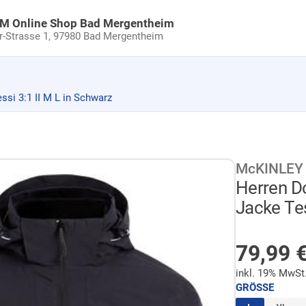
uM Online Shop Bad Mergentheim
Strasse 1,
97980 Bad Mergentheim
si 3:1 II M L in Schwarz
McKINLEY
Herren D
Jacke Tes
AUF LA
Sonder
79,99
inkl. 19% MwSt
GRÖSSE