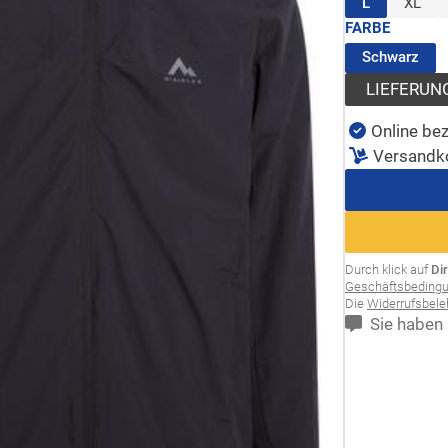
(ausgewähl
L
XL
FARBE
(au
Schwarz
LIEFERUN
Online bez
Versandk
Durch klick auf
Di
Geschäftsbeding
Die
Widerrufsbel
Sie haben 