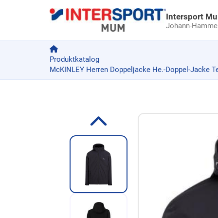
Intersport M
Johann-Hammer-
Produktkatalog
McKINLEY Herren Doppeljacke He.-Doppel-Jacke Tes
Zum Produkt springen
Zur Produktbeschreibung springen