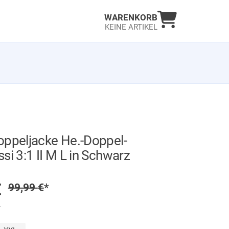
Warenkorb an
WARENKORB
KEINE ARTIKEL
oppeljacke He.-Doppel-
si 3:1 II M L in Schwarz
GER
preis
€
Regulärer Preis
99,99
€
*
.