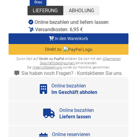
(ausgewählt)
Grau
LIEFERUNG
ABHOLUNG
Online bezahlen und liefern lassen
Versandkosten:
6,95
€
In den Warenkorb
Direkt zu
Durch klick auf
Direkt zu PayPal
erklären Sie sich mit den
Allgemeinen
Geschäftsbedingungen
einverstanden.
Die
Widerrufsbelehrung
wurde zur Kenntnis genommen.
Sie haben noch Fragen? - Kontaktieren Sie uns.
Online bezahlen
Im Geschäft abholen
Online bezahlen
Liefern lassen
Online reservieren