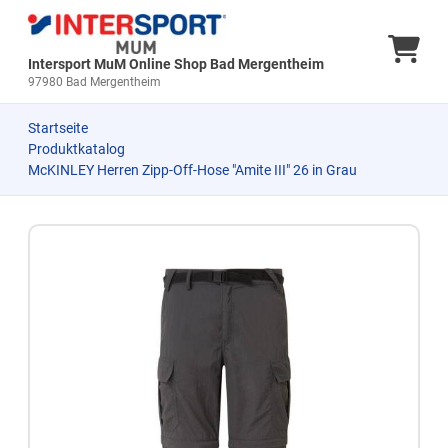
Ware
Intersport MuM Online Shop Bad Mergentheim
97980 Bad Mergentheim
Startseite
Produktkatalog
McKINLEY Herren Zipp-Off-Hose "Amite III" 26 in Grau
Zum Produkt springen
Zur Produktbeschreibung springen