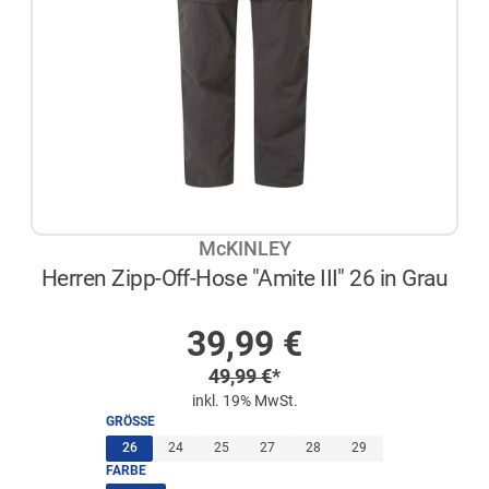
McKINLEY
Herren Zipp-Off-Hose "Amite III" 26 in Grau
AUF LAGER
Sonderpreis
39,99
€
Regulärer Preis
49,99
€
*
inkl. 19% MwSt.
GRÖSSE
(ausgewählt)
26
24
25
27
28
29
FARBE