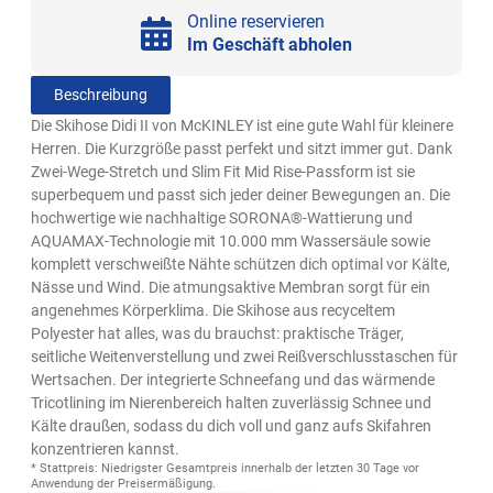
Online reservieren
Im Geschäft abholen
Beschreibung
Die Skihose Didi II von McKINLEY ist eine gute Wahl für kleinere
Herren. Die Kurzgröße passt perfekt und sitzt immer gut. Dank
Zwei-Wege-Stretch und Slim Fit Mid Rise-Passform ist sie
superbequem und passt sich jeder deiner Bewegungen an. Die
hochwertige wie nachhaltige SORONA®-Wattierung und
AQUAMAX-Technologie mit 10.000 mm Wassersäule sowie
komplett verschweißte Nähte schützen dich optimal vor Kälte,
Nässe und Wind. Die atmungsaktive Membran sorgt für ein
angenehmes Körperklima. Die Skihose aus recyceltem
Polyester hat alles, was du brauchst: praktische Träger,
seitliche Weitenverstellung und zwei Reißverschlusstaschen für
Wertsachen. Der integrierte Schneefang und das wärmende
Tricotlining im Nierenbereich halten zuverlässig Schnee und
Kälte draußen, sodass du dich voll und ganz aufs Skifahren
konzentrieren kannst.
* Stattpreis: Niedrigster Gesamtpreis innerhalb der letzten 30 Tage vor
Anwendung der Preisermäßigung.