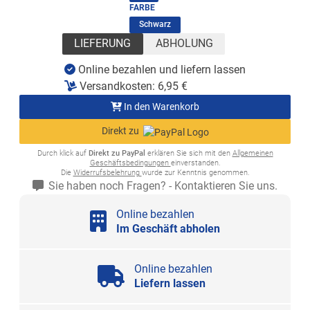
FARBE
(ausgewählt)
Schwarz
LIEFERUNG
ABHOLUNG
Online bezahlen und liefern lassen
Versandkosten:
6,95
€
In den Warenkorb
Direkt zu
Durch klick auf
Direkt zu PayPal
erklären Sie sich mit den
Allgemeinen
Geschäftsbedingungen
einverstanden.
Die
Widerrufsbelehrung
wurde zur Kenntnis genommen.
Sie haben noch Fragen? - Kontaktieren Sie uns.
Online bezahlen
Im Geschäft abholen
Online bezahlen
Liefern lassen