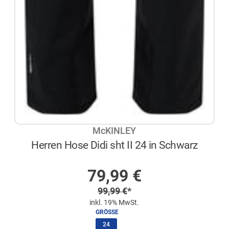
McKINLEY
Herren Hose Didi sht II 24 in Schwarz
AUF LAGER
Sonderpreis
79,99
€
Regulärer Preis
99,99
€
*
inkl. 19% MwSt.
GRÖSSE
(ausgewählt)
24