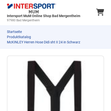
Ware
Intersport MuM Online Shop Bad Mergentheim
97980 Bad Mergentheim
Startseite
Produktkatalog
McKINLEY Herren Hose Didi sht II 24 in Schwarz
Zum Produkt springen
Zur Produktbeschreibung springen