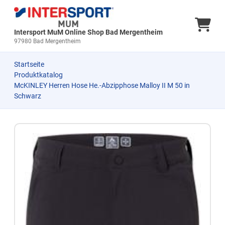
Ware
Intersport MuM Online Shop Bad Mergentheim
97980 Bad Mergentheim
Startseite
Produktkatalog
McKINLEY Herren Hose He.-Abzipphose Malloy II M 50 in
Schwarz
Zum Produkt springen
Zur Produktbeschreibung springen