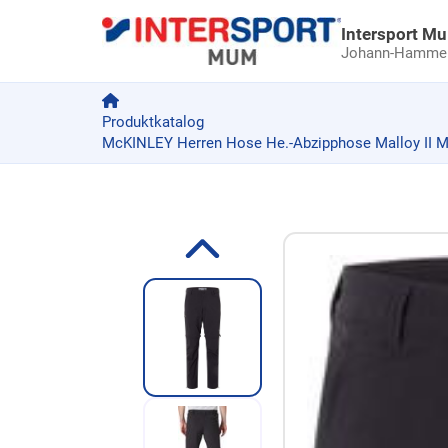
Intersport M
Johann-Hammer-
Produktkatalog
McKINLEY Herren Hose He.-Abzipphose Malloy II M
Zum Produkt springen
Zur Produktbeschreibung springen