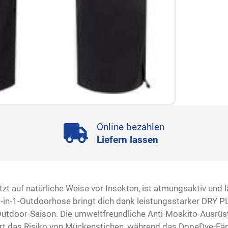
Online bezahlen
Liefern lassen
t auf natürliche Weise vor Insekten, ist atmungsaktiv und 
 2-in-1-Outdoorhose bringt dich dank leistungsstarker DRY P
utdoor-Saison. Die umweltfreundliche Anti-Moskito-Ausrüstu
rt das Risiko von Mückenstichen, während das DopeDye-Fär