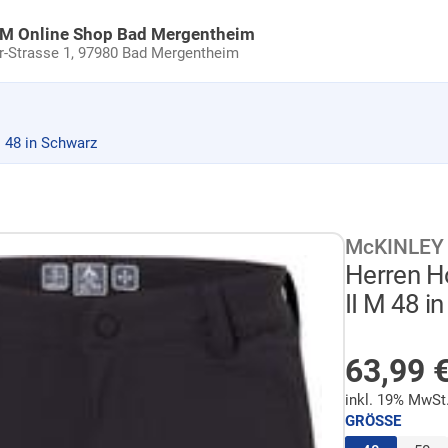
uM Online Shop Bad Mergentheim
Strasse 1,
97980 Bad Mergentheim
 48 in Schwarz
McKINLEY
Herren H
II M 48 i
AUF LA
Sonder
63,99
inkl. 19% MwSt
GRÖSSE