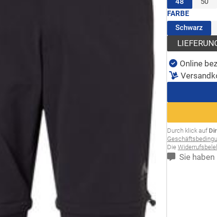
(ausgewäh
48
50
FARBE
(au
Schwarz
LIEFERUN
Online bez
Versandk
Durch klick auf
Di
Geschäftsbeding
Die
Widerrufsbel
Sie haben 