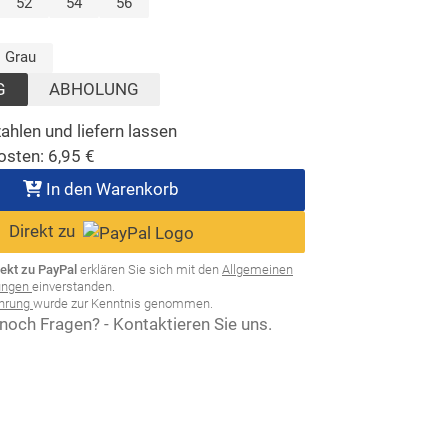
lt)
52
54
56
sgewählt)
Grau
G
ABHOLUNG
ahlen und liefern lassen
osten:
6,95
€
In den Warenkorb
Direkt zu
rekt zu PayPal
erklären Sie sich mit den
Allgemeinen
ungen
einverstanden.
ehrung
wurde zur Kenntnis genommen.
noch Fragen? - Kontaktieren Sie uns.