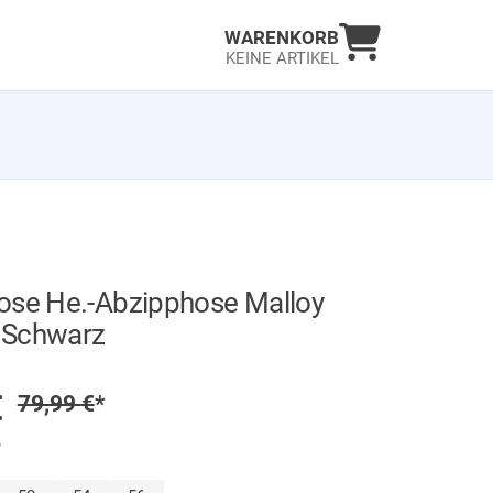
Warenkorb an
WARENKORB
KEINE ARTIKEL
ose He.-Abzipphose Malloy
n Schwarz
GER
preis
€
Regulärer Preis
79,99
€
*
.