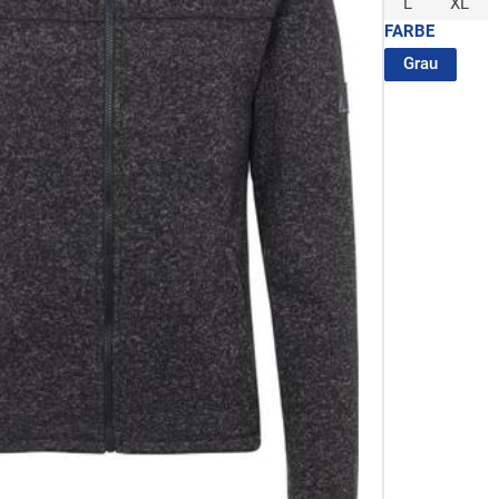
L
XL
FARBE
(ausgew
Grau