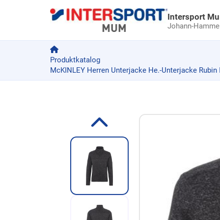
Intersport M
Johann-Hammer-
Produktkatalog
McKINLEY Herren Unterjacke He.-Unterjacke Rubin I
Zum Produkt springen
Zur Produktbeschreibung springen