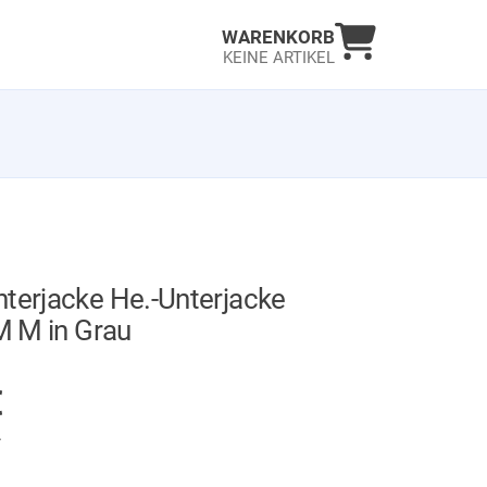
Warenkorb an
WARENKORB
KEINE ARTIKEL
terjacke He.-Unterjacke
 M M in Grau
AUF LAGER
€
.