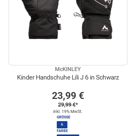
McKINLEY
Kinder Handschuhe Lili J 6 in Schwarz
AUF LAGER
Sonderpreis
23,99
€
Regulärer Preis
29,99
€
*
inkl. 19% MwSt.
GRÖSSE
(ausgewählt)
6
FARBE