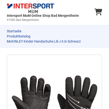
Ware
Intersport MuM Online Shop Bad Mergentheim
97980 Bad Mergentheim
Startseite
Produktkatalog
McKINLEY Kinder Handschuhe Lili J 6 in Schwarz
Zum Produkt springen
Zur Produktbeschreibung springen