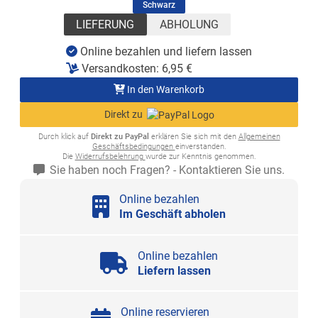
(ausgewählt)
Schwarz
LIEFERUNG
ABHOLUNG
Online bezahlen und liefern lassen
Versandkosten:
6,95
€
In den Warenkorb
Direkt zu
Durch klick auf
Direkt zu PayPal
erklären Sie sich mit den
Allgemeinen
Geschäftsbedingungen
einverstanden.
Die
Widerrufsbelehrung
wurde zur Kenntnis genommen.
Sie haben noch Fragen? - Kontaktieren Sie uns.
Online bezahlen
Im Geschäft abholen
Online bezahlen
Liefern lassen
Online reservieren