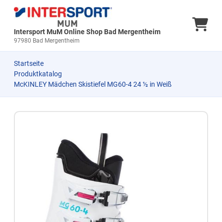
Ware
Intersport MuM Online Shop Bad Mergentheim
97980 Bad Mergentheim
Startseite
Produktkatalog
McKINLEY Mädchen Skistiefel MG60-4 24 ½ in Weiß
Zum Produkt springen
Zur Produktbeschreibung springen