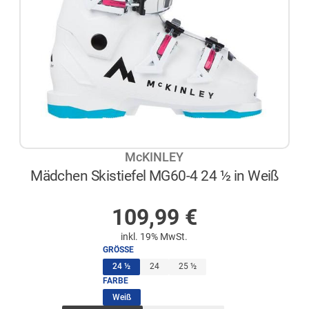
McKINLEY
Mädchen Skistiefel MG60-4 24 ½ in Weiß
AUF LAGER
109,99
€
inkl. 19% MwSt.
GRÖSSE
(ausgewählt)
24 ½
24
25 ½
FARBE
(ausgewählt)
Weiß