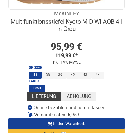
McKINLEY
Multifunktionsstiefel Kyoto MID WI AQB 41
in Grau
AUF LAGER
Sonderpreis
95,99
€
Regulärer Preis
119,99
€
*
inkl. 19% MwSt.
GRÖSSE
(ausgewählt)
41
38
39
42
43
44
FARBE
(ausgewählt)
Grau
LIEFERUNG
ABHOLUNG
Online bezahlen und liefern lassen
Versandkosten:
6,95
€
In den Warenkorb