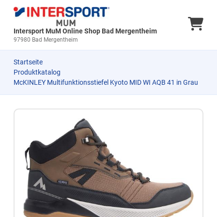
Ware
Intersport MuM Online Shop Bad Mergentheim
97980 Bad Mergentheim
Startseite
Produktkatalog
McKINLEY Multifunktionsstiefel Kyoto MID WI AQB 41 in Grau
Zum Produkt springen
Zur Produktbeschreibung springen