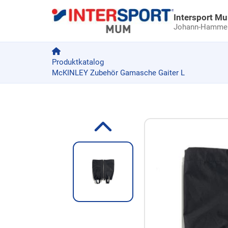
Intersport M
Johann-Hammer-
Produktkatalog
McKINLEY Zubehör Gamasche Gaiter L
Zum Produkt springen
Zur Produktbeschreibung springen