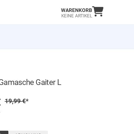
Warenkorb an
WARENKORB
KEINE ARTIKEL
Gamasche Gaiter L
GER
preis
€
Regulärer Preis
19,99
€
*
.
t)