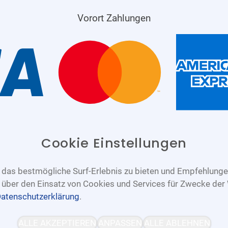
Vorort Zahlungen
Cookie Einstellungen
das bestmögliche Surf-Erlebnis zu bieten und Empfehlungen
n über den Einsatz von Cookies und Services für Zwecke der
atenschutzerklärung
.
Barrierefrei
Bereitgestellt von
ALLE AKZEPTIEREN
ANPASSEN
ALLE ABLEHNEN
WCAG-2.1-AA