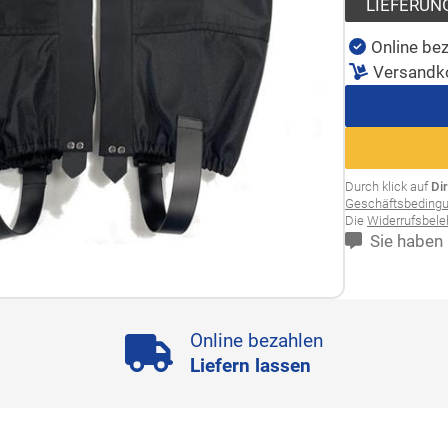
LIEFERUN
Online bez
Versandk
Durch klick auf
Di
Geschäftsbeding
Die
Widerrufsbel
Sie haben 
Online bezahlen
Liefern lassen