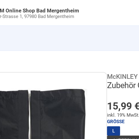
uM Online Shop Bad Mergentheim
Strasse 1,
97980 Bad Mergentheim
McKINLEY
Zubehör 
AUF LA
Sonder
15,99
inkl. 19% MwSt
GRÖSSE
(ausgewähl
L