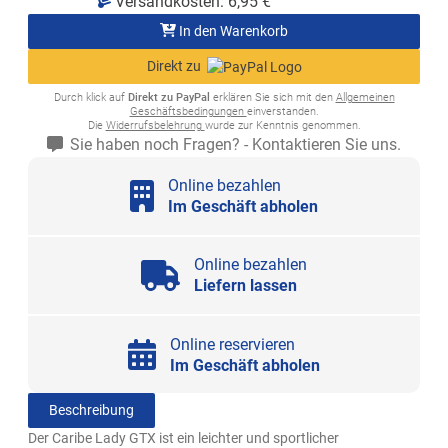
Versandkosten:
6,95
€
In den Warenkorb
Direkt zu
Durch klick auf
Direkt zu PayPal
erklären Sie sich mit den
Allgemeinen
Geschäftsbedingungen
einverstanden.
Die
Widerrufsbelehrung
wurde zur Kenntnis genommen.
Sie haben noch Fragen? - Kontaktieren Sie uns.
Online bezahlen
Im Geschäft abholen
Online bezahlen
Liefern lassen
Online reservieren
Im Geschäft abholen
Beschreibung
Der Caribe Lady GTX ist ein leichter und sportlicher