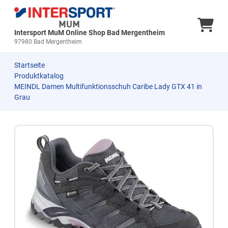
Ware
Intersport MuM Online Shop Bad Mergentheim
97980 Bad Mergentheim
Startseite
Produktkatalog
MEINDL Damen Multifunktionsschuh Caribe Lady GTX 41 in
Grau
Zum Produkt springen
Zur Produktbeschreibung springen