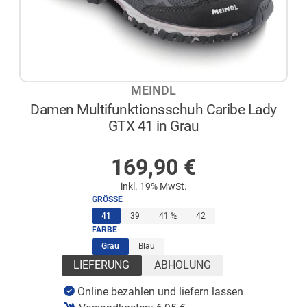
MEINDL
Damen Multifunktionsschuh Caribe Lady
GTX 41 in Grau
AUF LAGER
169,90
€
inkl. 19% MwSt.
GRÖSSE
(ausgewählt)
41
39
41 ½
42
FARBE
(ausgewählt)
Grau
Blau
LIEFERUNG
ABHOLUNG
Online bezahlen und liefern lassen