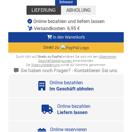
(ausgewählt)
Schwarz
LIEFERUNG
ABHOLUNG
Online bezahlen und liefern lassen
Versandkosten:
6,95
€
In den Warenkorb
Direkt zu
Durch klick auf
Direkt zu PayPal
erklären Sie sich mit den
Allgemeinen
Geschäftsbedingungen
einverstanden.
Die
Widerrufsbelehrung
wurde zur Kenntnis genommen.
Sie haben noch Fragen? - Kontaktieren Sie uns.
Online bezahlen
Im Geschäft abholen
Online bezahlen
Liefern lassen
Online reservieren