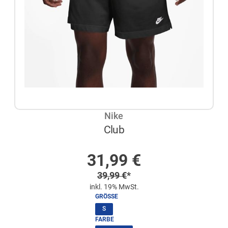
Nike
Club
AUF LAGER
Sonderpreis
31,99
€
Regulärer Preis
39,99
€
*
inkl. 19% MwSt.
GRÖSSE
(ausgewählt)
S
FARBE