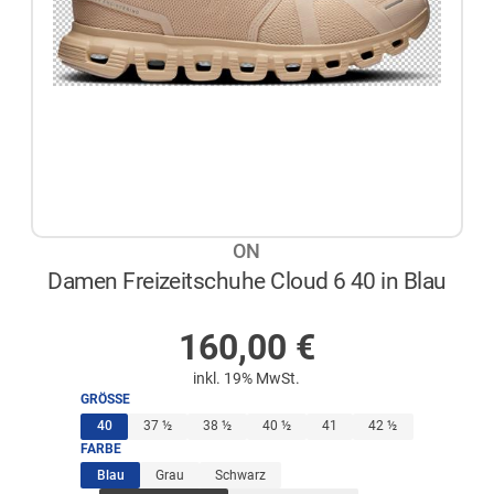
ON
Damen Freizeitschuhe Cloud 6 40 in Blau
AUF LAGER
160,00
€
inkl. 19% MwSt.
GRÖSSE
(ausgewählt)
40
37 ½
38 ½
40 ½
41
42 ½
FARBE
(ausgewählt)
Blau
Grau
Schwarz