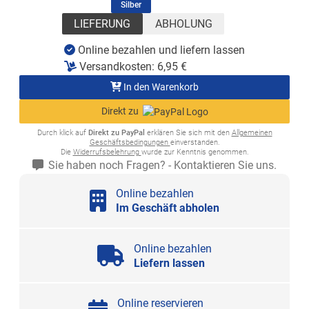
(ausgewählt)
Silber
LIEFERUNG
ABHOLUNG
Online bezahlen und liefern lassen
Versandkosten:
6,95
€
In den Warenkorb
Direkt zu
Durch klick auf
Direkt zu PayPal
erklären Sie sich mit den
Allgemeinen
Geschäftsbedingungen
einverstanden.
Die
Widerrufsbelehrung
wurde zur Kenntnis genommen.
Sie haben noch Fragen? - Kontaktieren Sie uns.
Online bezahlen
Im Geschäft abholen
Online bezahlen
Liefern lassen
Online reservieren