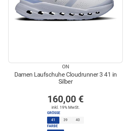
ON
Damen Laufschuhe Cloudrunner 3 41 in
Silber
AUF LAGER
160,00
€
inkl. 19% MwSt.
GRÖSSE
(ausgewählt)
41
39
40
FARBE