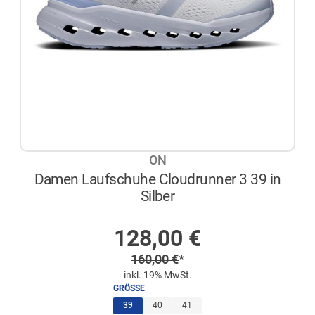
ON
Damen Laufschuhe Cloudrunner 3 39 in
Silber
AUF LAGER
Sonderpreis
128,00
€
Regulärer Preis
160,00
€
*
inkl. 19% MwSt.
GRÖSSE
(ausgewählt)
39
40
41