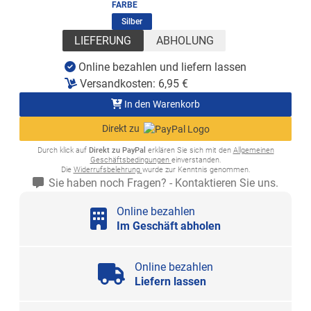
FARBE
(ausgewählt)
Silber
LIEFERUNG
ABHOLUNG
Online bezahlen und liefern lassen
Versandkosten:
6,95
€
In den Warenkorb
Direkt zu
Durch klick auf
Direkt zu PayPal
erklären Sie sich mit den
Allgemeinen
Geschäftsbedingungen
einverstanden.
Die
Widerrufsbelehrung
wurde zur Kenntnis genommen.
Sie haben noch Fragen? - Kontaktieren Sie uns.
Online bezahlen
Im Geschäft abholen
Online bezahlen
Liefern lassen