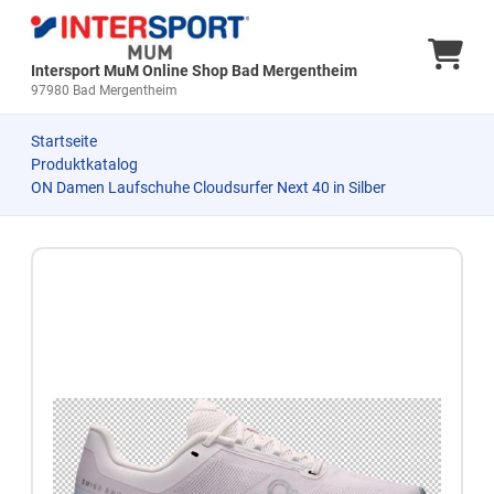
Ware
Intersport MuM Online Shop Bad Mergentheim
97980 Bad Mergentheim
Startseite
Produktkatalog
ON Damen Laufschuhe Cloudsurfer Next 40 in Silber
Zum Produkt springen
Zur Produktbeschreibung springen