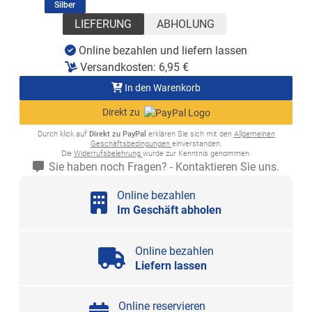
(ausgewählt)
Silber
LIEFERUNG
ABHOLUNG
Online bezahlen und liefern lassen
Versandkosten:
6,95
€
In den Warenkorb
Direkt zu
Durch klick auf
Direkt zu PayPal
erklären Sie sich mit den
Allgemeinen
Geschäftsbedingungen
einverstanden.
Die
Widerrufsbelehrung
wurde zur Kenntnis genommen.
Sie haben noch Fragen? - Kontaktieren Sie uns.
Online bezahlen
Im Geschäft abholen
Online bezahlen
Liefern lassen
Online reservieren