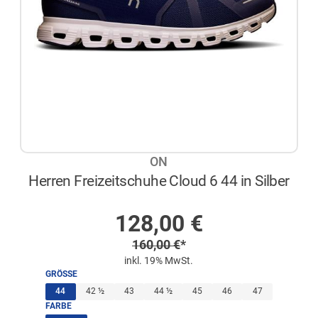
ON
Herren Freizeitschuhe Cloud 6 44 in Silber
AUF LAGER
Sonderpreis
128,00
€
Regulärer Preis
160,00
€
*
inkl. 19% MwSt.
GRÖSSE
(ausgewählt)
44
42 ½
43
44 ½
45
46
47
FARBE