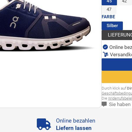
(ausgewäh
45
42
47
FARBE
(ausge
Silber
LIEFERUN
Online bez
Versandk
Durch klick auf
Di
Geschäftsbeding
Die
Widerrufsbel
Sie haben 
Online bezahlen
Liefern lassen