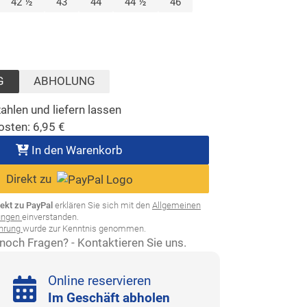
lt)
42 ½
43
44
44 ½
46
wählt)
G
ABHOLUNG
ahlen und liefern lassen
osten:
6,95
€
In den Warenkorb
Direkt zu
rekt zu PayPal
erklären Sie sich mit den
Allgemeinen
ungen
einverstanden.
ehrung
wurde zur Kenntnis genommen.
noch Fragen? - Kontaktieren Sie uns.
Online reservieren
Im Geschäft abholen