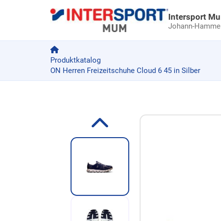
Intersport M
Johann-Hammer-
Produktkatalog
ON Herren Freizeitschuhe Cloud 6 45 in Silber
Zum Produkt springen
Zur Produktbeschreibung springen