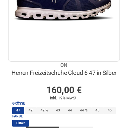
ON
Herren Freizeitschuhe Cloud 6 47 in Silber
AUF LAGER
160,00
€
inkl. 19% MwSt.
GRÖSSE
(ausgewählt)
47
42
42 ½
43
44
44 ½
45
46
FARBE
(ausgewählt)
Silber