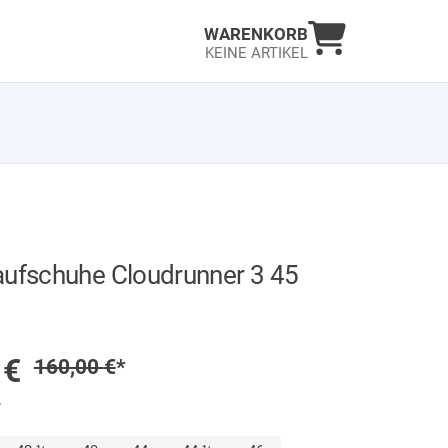
Warenkorb an
WARENKORB
KEINE ARTIKEL
aufschuhe Cloudrunner 3 45
GER
preis
0
€
Regulärer Preis
160,00
€
*
.