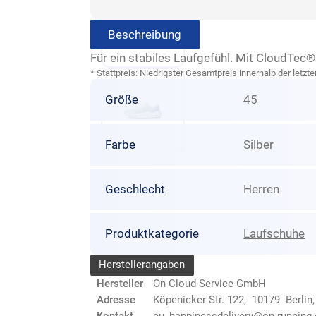
Beschreibung
Für ein stabiles Laufgefühl. Mit CloudTe
* Stattpreis: Niedrigster Gesamtpreis innerhalb der let
Größe
45
Farbe
Silber
Geschlecht
Herren
Produktkategorie
Laufschuhe
Herstellerangaben
Hersteller
On Cloud Service GmbH
Adresse
Köpenicker Str. 122, 10179 Berlin
Kontakt
eu_happinessdelivery@on-running