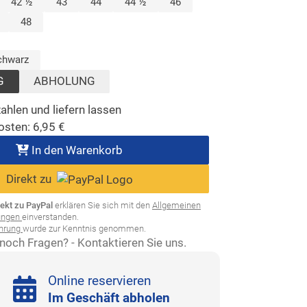
lt)
42 ½
43
44
44 ½
46
48
wählt)
chwarz
G
ABHOLUNG
ahlen und liefern lassen
osten:
6,95
€
In den Warenkorb
Direkt zu
rekt zu PayPal
erklären Sie sich mit den
Allgemeinen
ungen
einverstanden.
ehrung
wurde zur Kenntnis genommen.
noch Fragen? - Kontaktieren Sie uns.
Online reservieren
Im Geschäft abholen