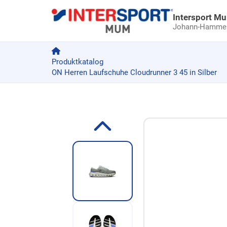
Intersport M
Johann-Hammer-
Produktkatalog
ON Herren Laufschuhe Cloudrunner 3 45 in Silber
Zum Produkt springen
Zur Produktbeschreibung springen