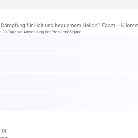
c® Dämpfung für Halt und bequemem Helion™ Foam – Kilomete
zten 30 Tage vor Anwendung der Preisermäßigung.
, DE
.com