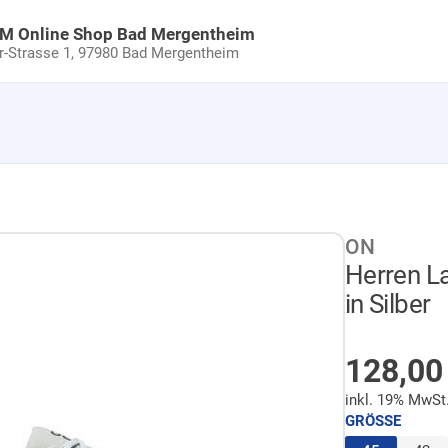
uM Online Shop Bad Mergentheim
Strasse 1,
97980 Bad Mergentheim
ON
Herren L
in Silber
AUF LA
Sonder
128,0
inkl. 19% MwSt
GRÖSSE