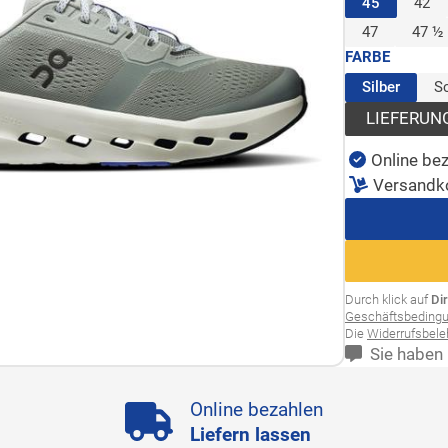
(ausgewäh
45
42
47
47 ½
FARBE
(ausge
Silber
S
LIEFERUN
Online bez
Versandk
Durch klick auf
Di
Geschäftsbeding
Die
Widerrufsbel
Sie haben 
Online bezahlen
Liefern lassen