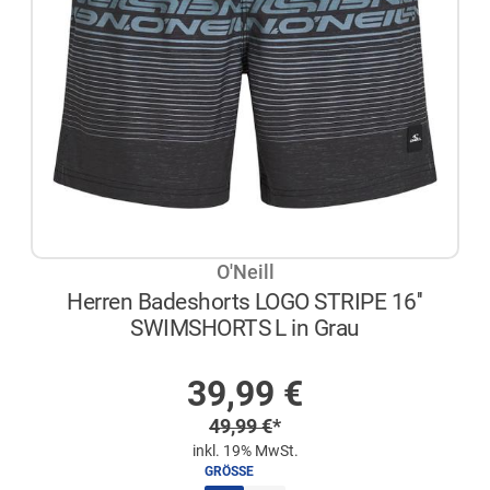
O'Neill
Herren Badeshorts LOGO STRIPE 16''
SWIMSHORTS L in Grau
AUF LAGER
Sonderpreis
39,99
€
Regulärer Preis
49,99
€
*
inkl. 19% MwSt.
GRÖSSE