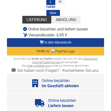
(ausgewählt)
L
M
FARBE
(ausgewählt)
Grau
LIEFERUNG
ABHOLUNG
Online bezahlen und liefern lassen
Versandkosten:
6,95
€
In den Warenkorb
Direkt zu
Durch klick auf
Direkt zu PayPal
erklären Sie sich mit den
Allgemeinen
Geschäftsbedingungen
einverstanden.
Die
Widerrufsbelehrung
wurde zur Kenntnis genommen.
Sie haben noch Fragen? - Kontaktieren Sie uns.
Online bezahlen
Im Geschäft abholen
Online bezahlen
Liefern lassen