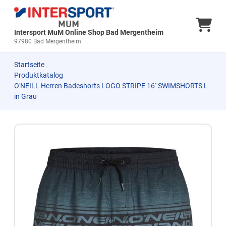
Ware
Intersport MuM Online Shop Bad Mergentheim
97980 Bad Mergentheim
Startseite
Produktkatalog
O'NEILL Herren Badeshorts LOGO STRIPE 16'' SWIMSHORTS L
in Grau
Zum Produkt springen
Zur Produktbeschreibung springen