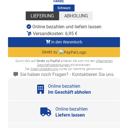
FARBE
(ausgewählt)
Schwarz
LIEFERUNG
ABHOLUNG
Online bezahlen und liefern lassen
Versandkosten:
6,95
€
In den Warenkorb
Direkt zu
Durch klick auf
Direkt zu PayPal
erklären Sie sich mit den
Allgemeinen
Geschäftsbedingungen
einverstanden.
Die
Widerrufsbelehrung
wurde zur Kenntnis genommen.
Sie haben noch Fragen? - Kontaktieren Sie uns.
Online bezahlen
Im Geschäft abholen
Online bezahlen
Liefern lassen