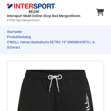
Ware
Intersport MuM Online Shop Bad Mergentheim
97980 Bad Mergentheim
Startseite
Produktkatalog
O'NEILL Herren Badeshorts RETRO 19" SWIMSHORTS L in
Schwarz
Zum Produkt springen
Zur Produktbeschreibung springen