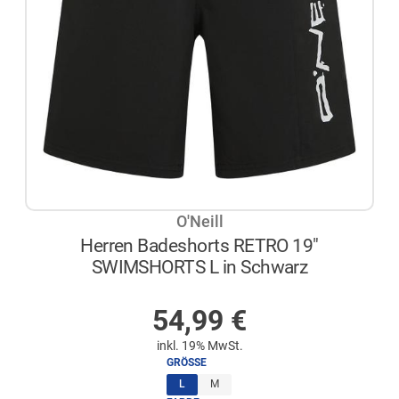
O'Neill
Herren Badeshorts RETRO 19"
SWIMSHORTS L in Schwarz
AUF LAGER
54,99
€
inkl. 19% MwSt.
GRÖSSE
(ausgewählt)
L
M