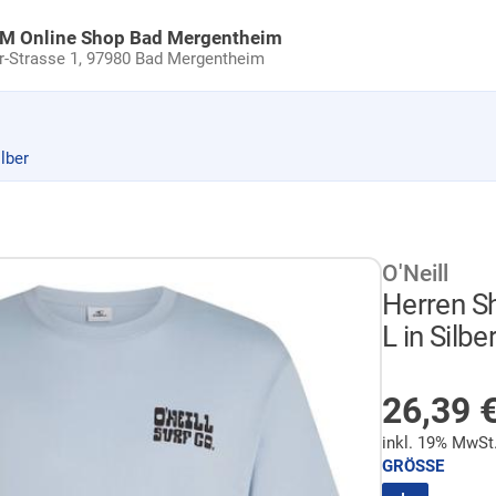
uM Online Shop Bad Mergentheim
Strasse 1,
97980 Bad Mergentheim
lber
O'Neill
Herren S
L in Silbe
AUF LA
Sonder
26,39
inkl. 19% MwSt
GRÖSSE