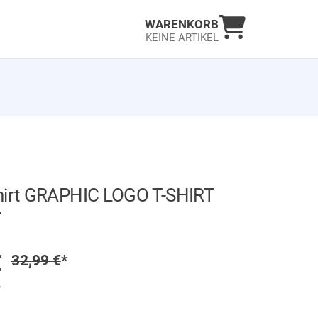
Warenkorb an
WARENKORB
KEINE ARTIKEL
hirt GRAPHIC LOGO T-SHIRT
r
GER
preis
€
Regulärer Preis
32,99
€
*
.