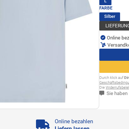
(ausgewähl
L
FARBE
(ausge
Silber
LIEFERUN
Online bez
Versandk
Durch klick auf
Di
Geschäftsbeding
Die
Widerrufsbel
Sie haben 
Online bezahlen
Liefern lassen