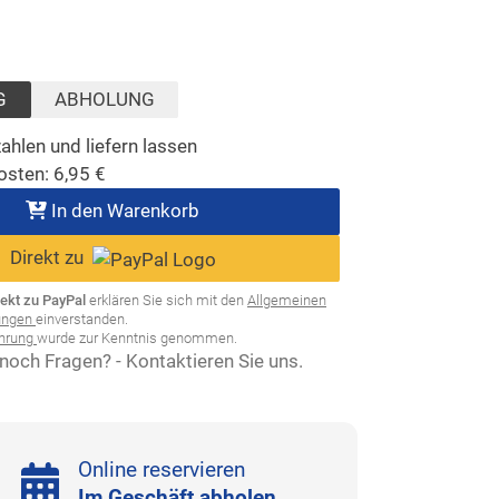
t)
wählt)
G
ABHOLUNG
ahlen und liefern lassen
osten:
6,95
€
In den Warenkorb
Direkt zu
rekt zu PayPal
erklären Sie sich mit den
Allgemeinen
ungen
einverstanden.
ehrung
wurde zur Kenntnis genommen.
noch Fragen? - Kontaktieren Sie uns.
Online reservieren
Im Geschäft abholen