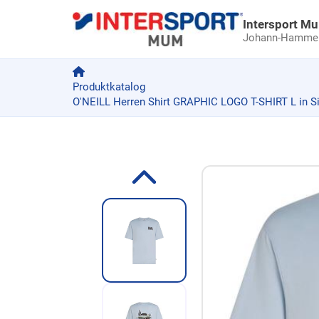
Intersport M
Johann-Hammer-
Produktkatalog
O'NEILL Herren Shirt GRAPHIC LOGO T-SHIRT L in Si
Zum Produkt springen
Zur Produktbeschreibung springen