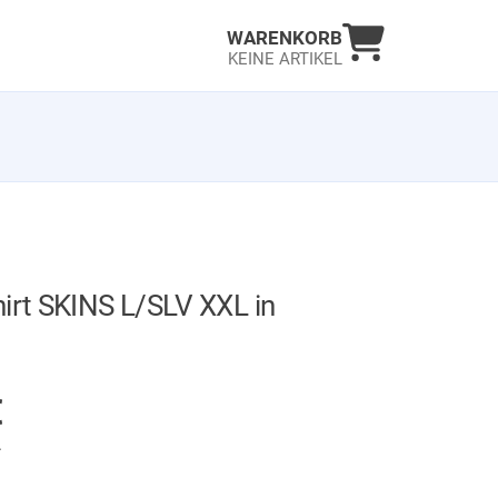
Warenkorb an
WARENKORB
KEINE ARTIKEL
irt SKINS L/SLV XXL in
AUF LAGER
€
.