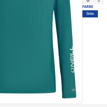
M
S
FARBE
(ausgew
Grün