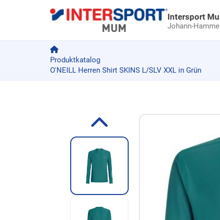
Intersport M
Johann-Hammer-
Produktkatalog
O'NEILL Herren Shirt SKINS L/SLV XXL in Grün
Zum Produkt springen
Zur Produktbeschreibung springen