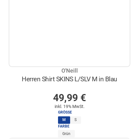
O'Neill
Herren Shirt SKINS L/SLV M in Blau
NICHT AUF LAGER
49,99
€
inkl. 19% MwSt.
GRÖSSE
(ausgewählt)
M
S
FARBE
Grün