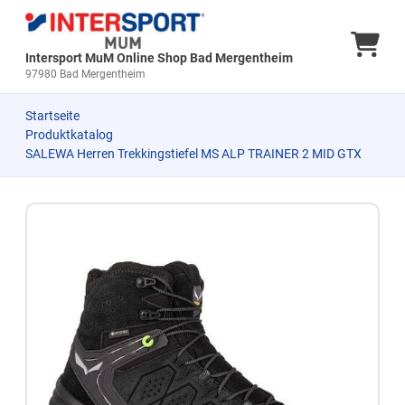
Ware
Intersport MuM Online Shop Bad Mergentheim
97980 Bad Mergentheim
Startseite
Produktkatalog
SALEWA Herren Trekkingstiefel MS ALP TRAINER 2 MID GTX
Zum Produkt springen
Zur Produktbeschreibung springen