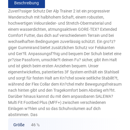
Beschreibung
Zuverl?ssiger Schutz Der Alp Trainer 2 ist ein progressiver
Wanderschuh mit halbhohem Schaft, einem robusten,
hochwertigen Veloursleder- und Stretch-Obermaterial und
einem wasserdichten, atmungsaktiven GORE-TEX? Extended
Comfort Futter, das dich auf verschiedenem Terrain und bei
wechselhaften Bedingungen zuverlässig schützt. Ein gro?z?
giger Gummirand bietet zusätzlichen Schutz vor Felskanten
und Ger?ll. Anpassungsf?hig und bequem Der Schuh bietet eine
pr?zise Passform, umschlie?t deinen Fu? sicher, gibt ihm Halt
und ist gleich beim ersten Anziehen bequem. Unser
eigenentwickeltes, patentiertes 3F System enthält ein Stahlseil
und sorgt für festen Halt am Kn?chel sowie seitliche Stabilit?t,
während der Flex Collar dem Kn?chel mehr Bewegungsfreiraum
nach hinten gibt und den Tragekomfort beim Abstieg erh?ht.
Darüber hinaus kannst du mit dem anpassbaren SALEWA?
Multi Fit Footbed Plus (MFF+) zwischen verschiedenen
Einlagen w?hlen und so das Schuhvolumen auf dich
abstimmen. Das
Größe
46 ½