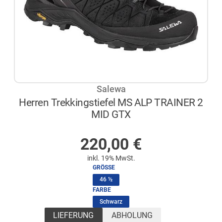
Salewa
Herren Trekkingstiefel MS ALP TRAINER 2
MID GTX
AUF LAGER
220,00
€
inkl. 19% MwSt.
GRÖSSE
(ausgewählt)
46 ½
FARBE
(ausgewählt)
Schwarz
LIEFERUNG
ABHOLUNG