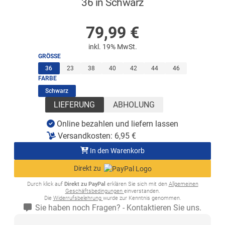
36 in Schwarz
AUF LAGER
79,99
€
inkl. 19% MwSt.
GRÖSSE
(ausgewählt)
36
23
38
40
42
44
46
FARBE
(ausgewählt)
Schwarz
LIEFERUNG
ABHOLUNG
Online bezahlen und liefern lassen
Versandkosten:
6,95
€
In den Warenkorb
Direkt zu
Durch klick auf
Direkt zu PayPal
erklären Sie sich mit den
Allgemeinen
Geschäftsbedingungen
einverstanden.
Die
Widerrufsbelehrung
wurde zur Kenntnis genommen.
Sie haben noch Fragen? - Kontaktieren Sie uns.