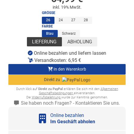
inkl. 19% MwSt.
GRÖSSE
(ausgewählt)
26
24
27
28
FARBE
(ausgewählt)
Blau
Schwarz
LIEFERUNG
ABHOLUNG
Online bezahlen und liefern lassen
Versandkosten:
6,95
€
In den Warenkorb
Direkt zu
Durch klick auf
Direkt zu PayPal
erklären Sie sich mit den
Allgemeinen
Geschäftsbedingungen
einverstanden.
Die
Widerrufsbelehrung
wurde zur Kenntnis genommen.
Sie haben noch Fragen? - Kontaktieren Sie uns.
Online bezahlen
Im Geschäft abholen