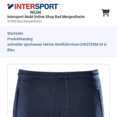
Ware
Intersport MuM Online Shop Bad Mergentheim
97980 Bad Mergentheim
Startseite
Produktkatalog
schneider sportswear Herren Wohlfühl-Hose CHESTERM 26 in
Blau
Zum Produkt springen
Zur Produktbeschreibung springen