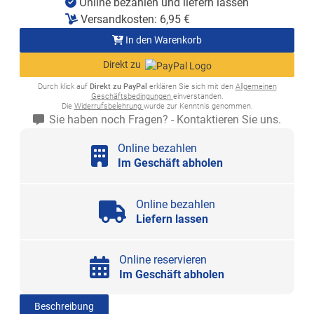
Online bezahlen und liefern lassen
Versandkosten:
6,95
€
In den Warenkorb
Direkt zu
Durch klick auf
Direkt zu PayPal
erklären Sie sich mit den
Allgemeinen
Geschäftsbedingungen
einverstanden.
Die
Widerrufsbelehrung
wurde zur Kenntnis genommen.
Sie haben noch Fragen? - Kontaktieren Sie uns.
Online bezahlen
Im Geschäft abholen
Online bezahlen
Liefern lassen
Online reservieren
Im Geschäft abholen
Beschreibung