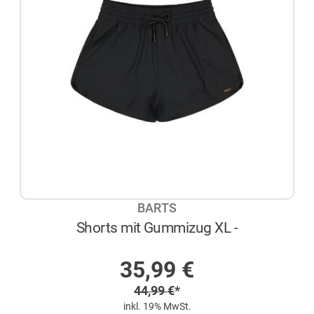
BARTS
Shorts mit Gummizug XL -
AUF LAGER
Sonderpreis
35,99
€
Regulärer Preis
44,99
€
*
inkl. 19% MwSt.