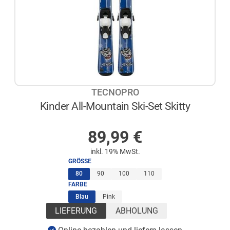
TECNOPRO
Kinder All-Mountain Ski-Set Skitty
AUF LAGER
89,99
€
inkl. 19% MwSt.
GRÖSSE
(ausgewählt)
80
90
100
110
FARBE
(ausgewählt)
Blau
Pink
LIEFERUNG
ABHOLUNG