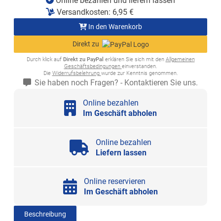
Online bezahlen und liefern lassen
Versandkosten:
6,95
€
In den Warenkorb
Direkt zu
Durch klick auf
Direkt zu PayPal
erklären Sie sich mit den
Allgemeinen
Geschäftsbedingungen
einverstanden.
Die
Widerrufsbelehrung
wurde zur Kenntnis genommen.
Sie haben noch Fragen? - Kontaktieren Sie uns.
Online bezahlen
Im Geschäft abholen
Online bezahlen
Liefern lassen
Online reservieren
Im Geschäft abholen
Beschreibung