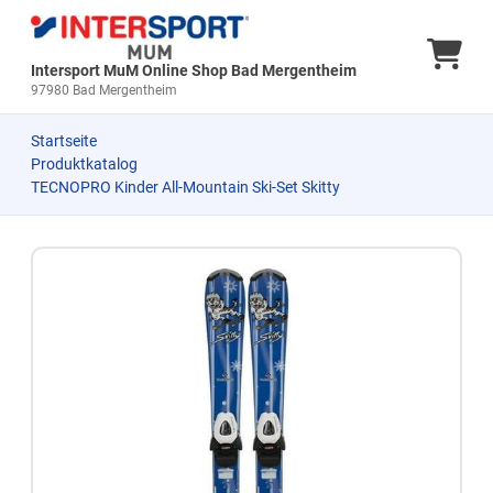
Ware
Intersport MuM Online Shop Bad Mergentheim
97980 Bad Mergentheim
Startseite
Produktkatalog
TECNOPRO Kinder All-Mountain Ski-Set Skitty
Zum Produkt springen
Zur Produktbeschreibung springen