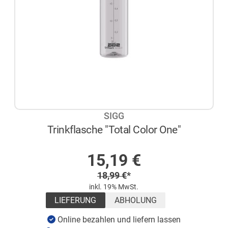
SIGG
Trinkflasche "Total Color One"
AUF LAGER
Sonderpreis
15,19
€
Regulärer Preis
18,99
€
*
inkl. 19% MwSt.
LIEFERUNG
ABHOLUNG
Online bezahlen und liefern lassen