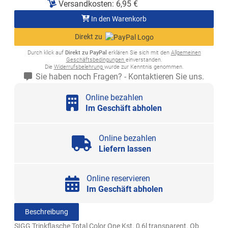
Versandkosten:
6,95
€
In den Warenkorb
Direkt zu
Durch klick auf
Direkt zu PayPal
erklären Sie sich mit den
Allgemeinen
Geschäftsbedingungen
einverstanden.
Die
Widerrufsbelehrung
wurde zur Kenntnis genommen.
Sie haben noch Fragen? - Kontaktieren Sie uns.
Online bezahlen
Im Geschäft abholen
Online bezahlen
Liefern lassen
Online reservieren
Im Geschäft abholen
Beschreibung
SIGG Trinkflasche Total Color One Kst. 0,6l transparent. Ob