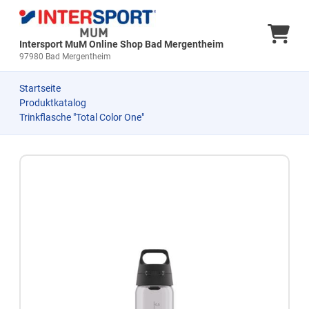
Ware
Intersport MuM Online Shop Bad Mergentheim
97980 Bad Mergentheim
Startseite
Produktkatalog
Trinkflasche "Total Color One"
Zum Produkt springen
Zur Produktbeschreibung springen