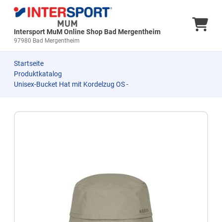
Ware
Intersport MuM Online Shop Bad Mergentheim
97980 Bad Mergentheim
Startseite
Produktkatalog
Unisex-Bucket Hat mit Kordelzug OS -
Zum Produkt springen
Zur Produktbeschreibung springen