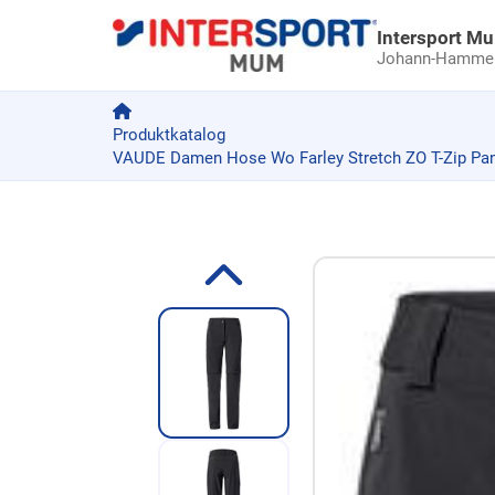
Intersport M
Johann-Hammer-
Produktkatalog
VAUDE Damen Hose Wo Farley Stretch ZO T-Zip Pant
Zum Produkt springen
Zur Produktbeschreibung springen