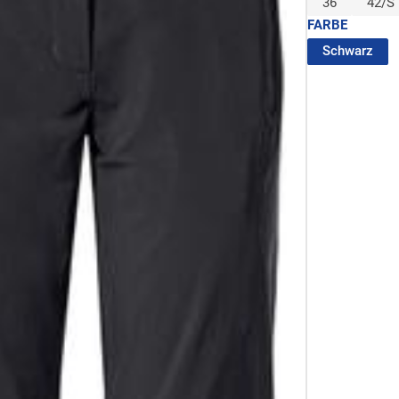
36
42/S
FARBE
(au
Schwarz