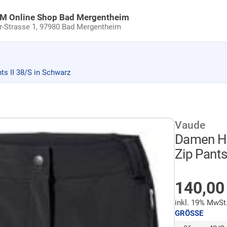
uM Online Shop Bad Mergentheim
Strasse 1,
97980 Bad Mergentheim
s II 38/S in Schwarz
Vaude
Damen Ho
Zip Pants
NICHT 
140,0
inkl. 19% MwSt
GRÖSSE