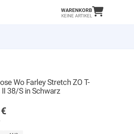
Warenkorb an
WARENKORB
KEINE ARTIKEL
se Wo Farley Stretch ZO T-
 II 38/S in Schwarz
AUF LAGER
0
€
.