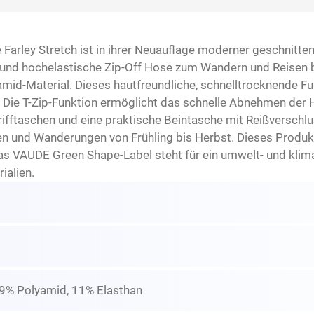
 Farley Stretch ist in ihrer Neuauflage moderner geschnitt
ige und hochelastische Zip-Off Hose zum Wandern und Reisen
mid-Material. Dieses hautfreundliche, schnelltrocknende Fu
 Die T-Zip-Funktion ermöglicht das schnelle Abnehmen der 
ftaschen und eine praktische Beintasche mit Reißverschluss
ren und Wanderungen von Frühling bis Herbst. Dieses Produkt
s VAUDE Green Shape-Label steht für ein umwelt- und klimaf
ialien.
89% Polyamid, 11% Elasthan