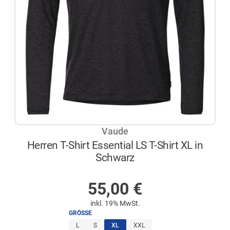
Vaude
Herren T-Shirt Essential LS T-Shirt XL in
Schwarz
NICHT AUF LAGER
55,00
€
inkl. 19% MwSt.
GRÖSSE
(ausgewählt)
L
S
XL
XXL