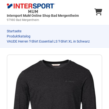
Ware
Intersport MuM Online Shop Bad Mergentheim
97980 Bad Mergentheim
Startseite
Produktkatalog
VAUDE Herren T-Shirt Essential LS T-Shirt XL in Schwarz
Zum Produkt springen
Zur Produktbeschreibung springen